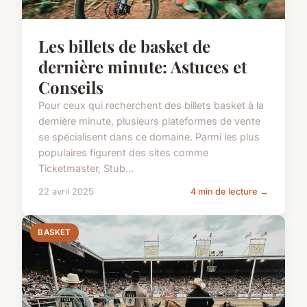
Les billets de basket de
dernière minute: Astuces et
Conseils
Pour ceux qui recherchent des billets basket à la
dernière minute, plusieurs plateformes de vente
se spécialisent dans ce domaine. Parmi les plus
populaires figurent des sites comme
Ticketmaster, Stub...
22 avril 2025
4 min de lecture →
BASKET