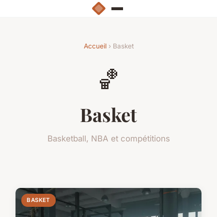
Accueil
› Basket
🏀
Basket
Basketball, NBA et compétitions
BASKET