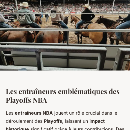
Les entraîneurs emblématiques des
Playoffs NBA
Les
entraîneurs NBA
jouent un rôle crucial dans le
déroulement des
Playoffs
, laissant un
impact
historique
significatif grâce à leurs contributions. Des