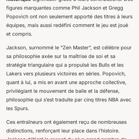
figures marquantes comme Phil Jackson et Gregg
Popovich ont non seulement apporté des titres à leurs
équipes, mais aussi redéfini comment le jeu est joué
et compris.
Jackson, surnommé le “Zen Master”, est célèbre pour
sa philosophie axée sur la maîtrise de soi et sa
stratégie triangulaire qui a propulsé les Bulls et les
Lakers vers plusieurs victoires en séries. Popovich,
quant à lui, a mis en avant une approche collective,
privilégiant le mouvement de balle et la défense,
philosophie qui s’est traduite par cinq titres NBA avec
les Spurs.
Ces entraîneurs ont également reçu de nombreuses
distinctions, renforçant leur place dans l’histoire.