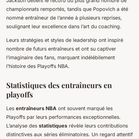
Jackson détient le record du plus grand nombre de
championnats remportés, tandis que Popovich a été
nommé entraîneur de l’année à plusieurs reprises,
soulignant leur excellence dans l’art du coaching.
Leurs stratégies et styles de leadership ont inspiré
nombre de futurs entraîneurs et ont su captiver
l’imaginaire des fans, marquant indélébilement
l’histoire des Playoffs NBA.
Statistiques des entraîneurs en
playoffs
Les
entraîneurs NBA
ont souvent marqué les
Playoffs par leurs performances exceptionnelles.
L’analyse des
statistiques
révèle leurs contributions
distinctives aux séries éliminatoires. Un regard attentif