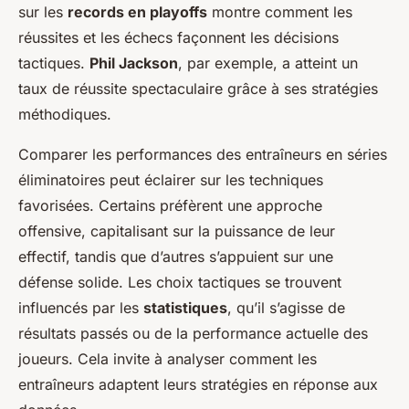
sur les
records en playoffs
montre comment les
réussites et les échecs façonnent les décisions
tactiques.
Phil Jackson
, par exemple, a atteint un
taux de réussite spectaculaire grâce à ses stratégies
méthodiques.
Comparer les performances des entraîneurs en séries
éliminatoires peut éclairer sur les techniques
favorisées. Certains préfèrent une approche
offensive, capitalisant sur la puissance de leur
effectif, tandis que d’autres s’appuient sur une
défense solide. Les choix tactiques se trouvent
influencés par les
statistiques
, qu’il s’agisse de
résultats passés ou de la performance actuelle des
joueurs. Cela invite à analyser comment les
entraîneurs adaptent leurs stratégies en réponse aux