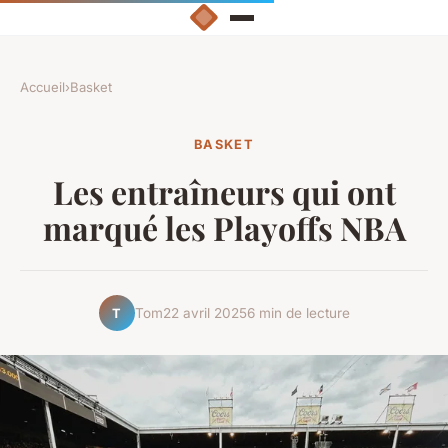
Accueil
›
Basket
BASKET
Les entraîneurs qui ont
marqué les Playoffs NBA
Tom
22 avril 2025
6 min de lecture
T