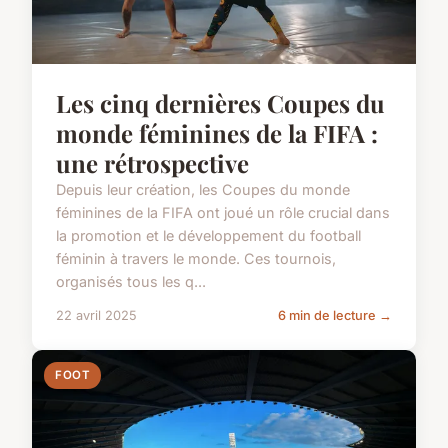
Les cinq dernières Coupes du
monde féminines de la FIFA :
une rétrospective
Depuis leur création, les Coupes du monde
féminines de la FIFA ont joué un rôle crucial dans
la promotion et le développement du football
féminin à travers le monde. Ces tournois,
organisés tous les q...
22 avril 2025
6 min de lecture →
FOOT