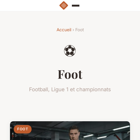
Accueil
› Foot
⚽
Foot
Football, Ligue 1 et championnats
FOOT