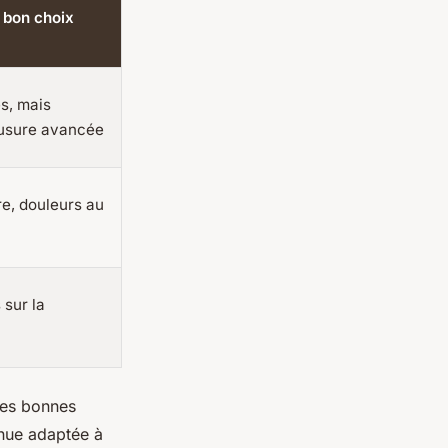
 bon choix
s, mais
i usure avancée
re, douleurs au
 sur la
 les bonnes
ue adaptée à