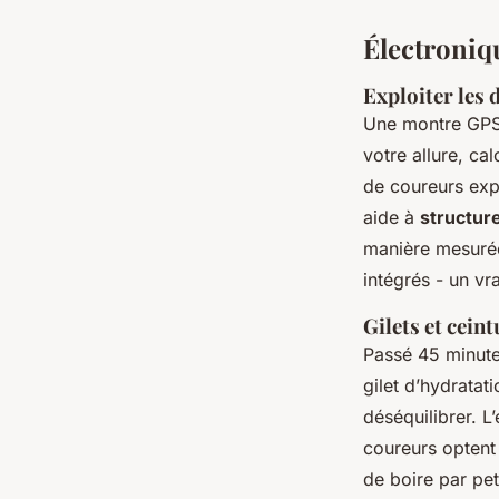
Électroniqu
Exploiter les
Une montre GPS, 
votre allure, ca
de coureurs exp
aide à
structure
manière mesurée
intégrés - un vr
Gilets et cein
Passé 45 minutes
gilet d’hydratat
déséquilibrer. L
coureurs optent 
de boire par pet