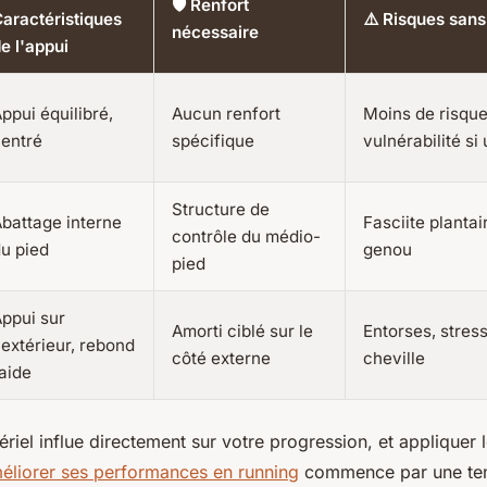
🛡️ Renfort
aractéristiques
⚠️ Risques sans
nécessaire
e l'appui
ppui équilibré,
Aucun renfort
Moins de risque
entré
spécifique
vulnérabilité s
Structure de
battage interne
Fasciite plantai
contrôle du médio-
u pied
genou
pied
ppui sur
Amorti ciblé sur le
Entorses, stress
'extérieur, rebond
côté externe
cheville
aide
riel influe directement sur votre progression, et appliquer
éliorer ses performances en running
commence par une ten