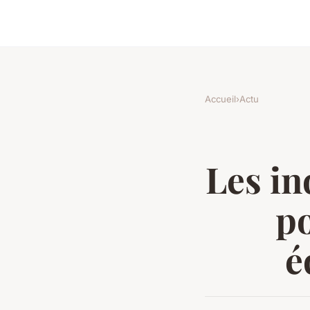
Accueil
›
Actu
Les in
po
é