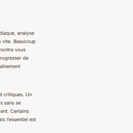
rdiaque, analyse
p vite. Beaucoup
 montre vous
progresser de
raînement
t critiques. Un
ls sans se
tent. Certains
s l’essentiel est