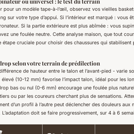
inateur ou universel : le test du terrain
 pour un modèle tape-à-l’œil, observez vos vieilles baskets
ong sur votre type d’appui. Si l’intérieur est marqué : vous ê
nateur. Si la partie extérieure est plus abîmée : vous supi
vez une foulée neutre. Cette analyse maison, que tout coure
 étape cruciale pour choisir des chaussures qui stabilisent 
 drop selon votre terrain de prédilection
différence de hauteur entre le talon et l’avant-pied - varie 
 élevé (10-12 mm) favorise l’impact talon, idéal pour les l
drop bas ou nul (0-6 mm) encourage une foulée plus naturel
iers ou par les coureurs cherchant plus de sensations. Atten
ent d’un profil à l’autre peut déclencher des douleurs aux 
. L’adaptation doit se faire progressivement, sur 4 à 6 sema
