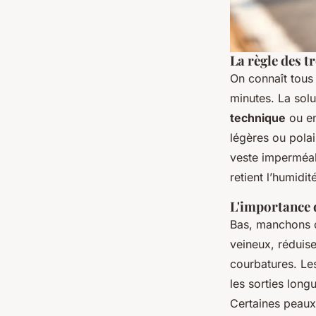
La règle des t
On connaît tous 
minutes. La sol
technique
ou en
légères ou polai
veste imperméabl
retient l’humidit
L'importance 
Bas, manchons ou
veineux, réduise
courbatures. Les
les sorties long
Certaines peaux