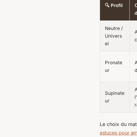
🔍 Profil
C
d
Neutre /
A
Univers
c
el
Pronate
A
ur
d
A
Supinate
l
ur
r
Le choix du maté
astuces pour am