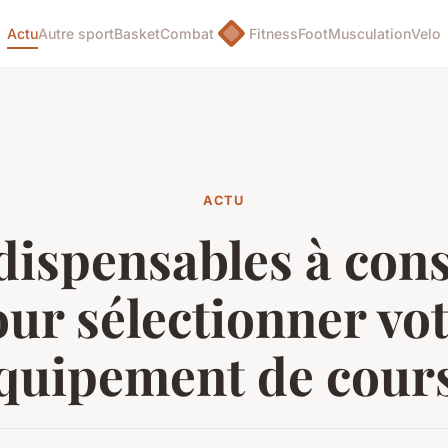
Actu
Autre sport
Basket
Combat
Fitness
Foot
Musculation
Velo
ACTU
dispensables à con
ur sélectionner vo
quipement de cour