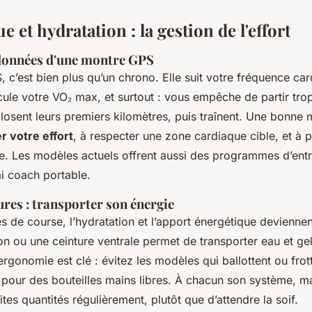
e et hydratation : la gestion de l'effort
 données d'une montre GPS
c’est bien plus qu’un chrono. Elle suit votre fréquence ca
lcule votre VO₂ max, et surtout : vous empêche de partir tro
losent leurs premiers kilomètres, puis traînent. Une bonne
r votre effort
, à respecter une zone cardiaque cible, et à 
. Les modèles actuels offrent aussi des programmes d’ent
ai coach portable.
tures : transporter son énergie
 de course, l’hydratation et l’apport énergétique deviennen
ion ou une ceinture ventrale permet de transporter eau et ge
’ergonomie est clé : évitez les modèles qui ballottent ou frot
pour des bouteilles mains libres. À chacun son système, mai
ites quantités régulièrement, plutôt que d’attendre la soif.