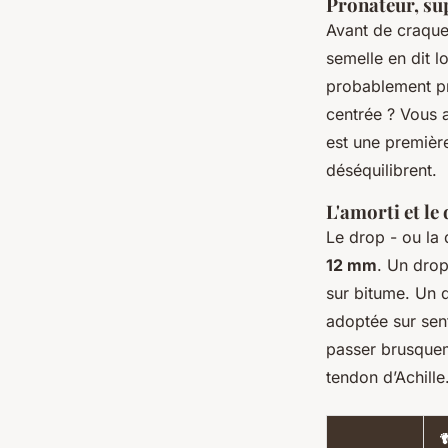
Pronateur, sup
Avant de craquer
semelle en dit l
probablement pro
centrée ? Vous a
est une première
déséquilibrent.
L'amorti et le
Le drop - ou la 
12 mm
. Un drop
sur bitume. Un 
adoptée sur sent
passer brusquem
tendon d’Achille
