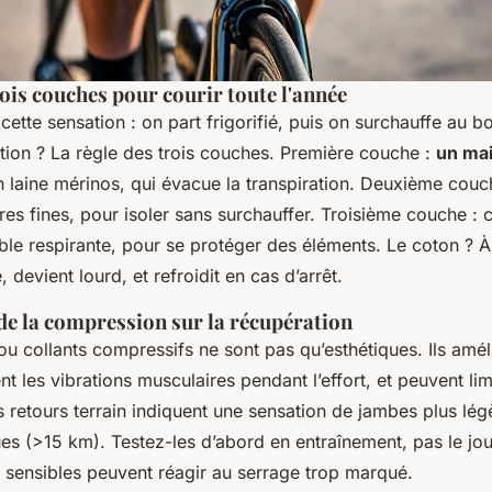
rois couches pour courir toute l'année
cette sensation : on part frigorifié, puis on surchauffe au b
ution ? La règle des trois couches. Première couche :
un mai
 laine mérinos, qui évacue la transpiration. Deuxième couc
res fines, pour isoler sans surchauffer. Troisième couche :
e respirante, pour se protéger des éléments. Le coton ? À p
é, devient lourd, et refroidit en cas d’arrêt.
de la compression sur la récupération
 collants compressifs ne sont pas qu’esthétiques. Ils améli
nt les vibrations musculaires pendant l’effort, et peuvent lim
 retours terrain indiquent une sensation de jambes plus légè
ues (>15 km). Testez-les d’abord en entraînement, pas le jou
 sensibles peuvent réagir au serrage trop marqué.