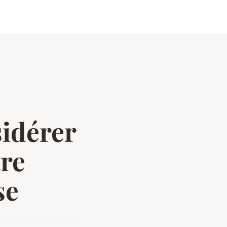
sidérer
tre
se