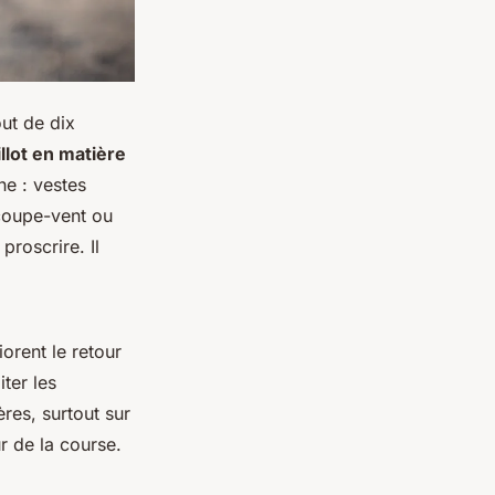
out de dix
llot en matière
he : vestes
 coupe-vent ou
roscrire. Il
orent le retour
iter les
res, surtout sur
r de la course.