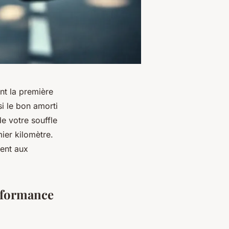
nt la première
i le bon amorti
e votre souffle
ier kilomètre.
ment aux
erformance