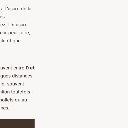
. L’usure de la
tes
nez. Un usure
ur peut faire,
plutôt que
souvent entre
0 et
ongues distances
le, souvent
tion toutefois :
mollets ou au
ines.