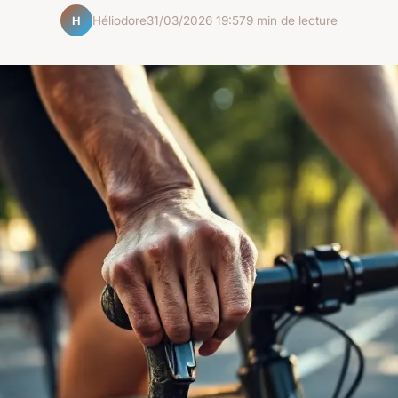
Héliodore
31/03/2026 19:57
9 min de lecture
H