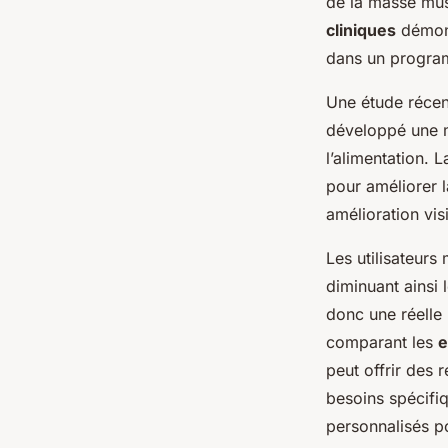
de la masse mus
cliniques
démont
dans un program
Une
étude réce
développé une m
l’alimentation. 
pour améliorer 
amélioration vis
Les utilisateur
diminuant ainsi 
donc une réelle
comparant les
e
peut offrir des 
besoins spécifi
personnalisés p