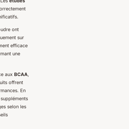
. Les
études
correctement
ficatifs.
oudre ont
quement sur
ement efficace
irmant une
âce aux
BCAA
,
its offrent
ormances. En
e suppléments
ges selon les
eils