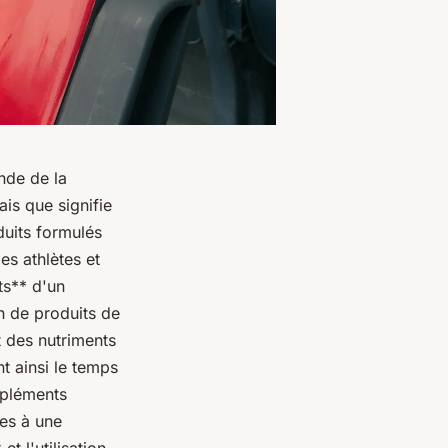
nde de la
ais que signifie
uits formulés
es athlètes et
ts** d'un
n de produits de
t des nutriments
nt ainsi le temps
ppléments
res à une