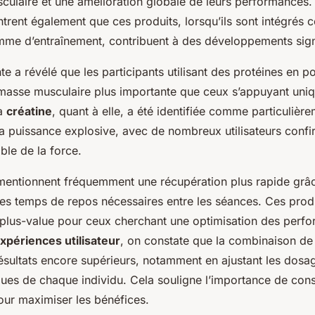
culaire et une amélioration globale de leurs performances
rent également que ces produits, lorsqu’ils sont intégrés 
me d’entraînement, contribuent à des développements signi
nte
a révélé que les participants utilisant des protéines en p
asse musculaire plus importante que ceux s’appuyant uni
La
créatine
, quant à elle, a été identifiée comme particulièr
la puissance explosive, avec de nombreux utilisateurs conf
ible de la force.
s mentionnent fréquemment une récupération plus rapide gr
les temps de repos nécessaires entre les séances. Ces produ
 plus-value pour ceux cherchant une optimisation des perf
xpériences utilisateur
, on constate que la combinaison d
résultats encore supérieurs, notamment en ajustant les dosa
ques de chaque individu. Cela souligne l’importance de cons
our maximiser les bénéfices.