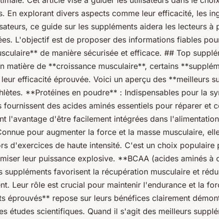
ale. Cet article vise à guider les utilisateurs dans le choix e
 En explorant divers aspects comme leur efficacité, les ing
ilisateurs, ce guide sur les suppléments aidera les lecteurs à
ées. L'objectif est de proposer des informations fiables pou
sculaire** de manière sécurisée et efficace. ## Top suppl
matière de **croissance musculaire**, certains **supplém
leur efficacité éprouvée. Voici un aperçu des **meilleurs 
thlètes. **Protéines en poudre** : Indispensables pour la s
s fournissent des acides aminés essentiels pour réparer et c
nt l'avantage d'être facilement intégrées dans l'alimentatio
Connue pour augmenter la force et la masse musculaire, elle
s d'exercices de haute intensité. C'est un choix populaire
imiser leur puissance explosive. **BCAA (acides aminés à 
s suppléments favorisent la récupération musculaire et rédui
t. Leur rôle est crucial pour maintenir l'endurance et la for
ts éprouvés** repose sur leurs bénéfices clairement démont
s études scientifiques. Quand il s'agit des meilleurs supplé