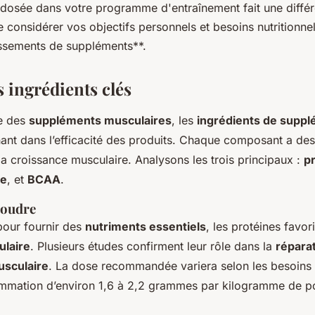
n dosée dans votre programme d'entraînement fait une diffé
considérer vos objectifs personnels et besoins nutritionnel
ssements de suppléments**.
 ingrédients clés
e des
suppléments musculaires
, les
ingrédients de supp
ant dans l’efficacité des produits. Chaque composant a des
la croissance musculaire. Analysons les trois principaux :
p
ne
, et
BCAA
.
poudre
pour fournir des
nutriments essentiels
, les protéines favori
laire
. Plusieurs études confirment leur rôle dans la
réparat
usculaire
. La dose recommandée variera selon les besoins i
mmation d’environ 1,6 à 2,2 grammes par kilogramme de po