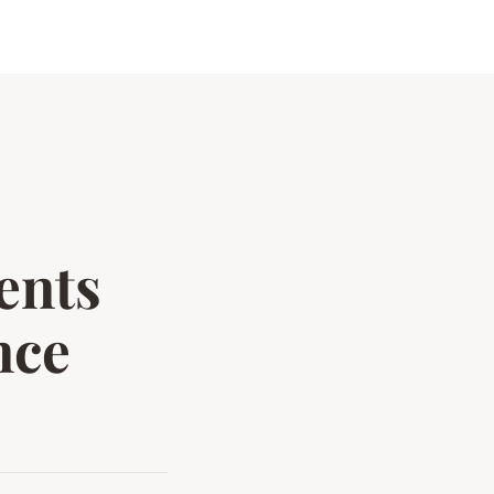
ents
nce