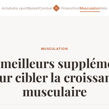
Actu
Autre sport
Basket
Combat
Fitness
Foot
Musculation
Velo
MUSCULATION
 meilleurs supplém
ur cibler la croissa
musculaire