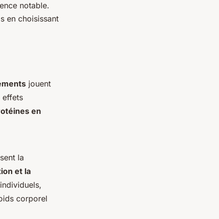
rence notable.
s en choisissant
léments
jouent
 effets
rotéines en
sent la
ion et la
ndividuels,
ids corporel