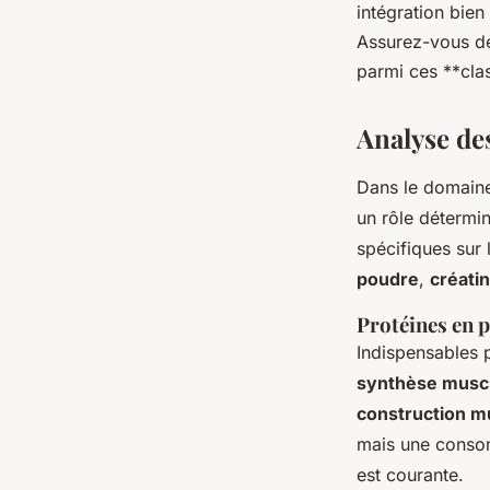
intégration bie
Assurez-vous de 
parmi ces **cla
Analyse des
Dans le domain
un rôle détermin
spécifiques sur 
poudre
,
créati
Protéines en 
Indispensables 
synthèse muscu
construction m
mais une conso
est courante.