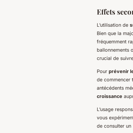
Effets seco
L’utilisation de
s
Bien que la majo
fréquemment rap
ballonnements o
crucial de suiv
Pour
prévenir l
de commencer t
antécédents méd
croissance
aupr
L’usage responsa
vous expérimente
de consulter un 