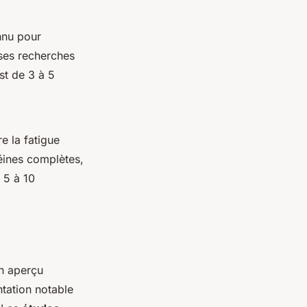
nnu pour
ses recherches
st de 3 à 5
e la fatigue
téines complètes,
 5 à 10
n aperçu
ntation notable