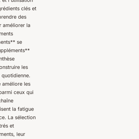
t l'utilisation
rédients clés et
 prendre des
r améliorer la
éments
ents** se
suppléments**
ynthèse
onstruire les
n quotidienne.
 améliore les
 parmi ceux qui
chaîne
sent la fatigue
ce. La sélection
rés et
ments, leur