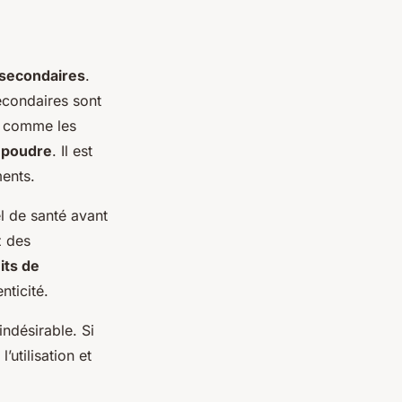
 secondaires
.
secondaires sont
comme les
 poudre
. Il est
ents.
l de santé avant
z des
its de
nticité.
indésirable. Si
utilisation et