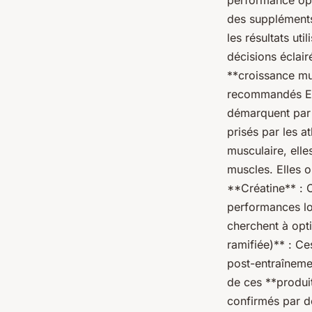
performance optim
des suppléments.
les résultats ut
décisions éclair
**croissance mu
recommandés En 
démarquent par 
prisés par les a
musculaire, elle
muscles. Elles o
**Créatine** : 
performances lor
cherchent à opt
ramifiée)** : Ce
post-entraînemen
de ces **produi
confirmés par de